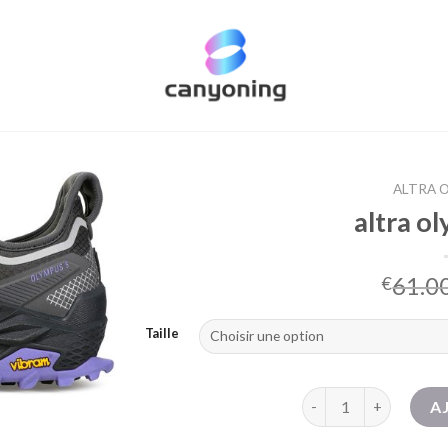
ALTRA O
altra o
61.0
€
Taille
quantité de altra oly
A