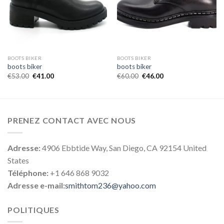
BOOTS BIKER
BOOTS BIKER
boots biker
boots biker
€
53.00
€
41.00
€
60.00
€
46.00
PRENEZ CONTACT AVEC NOUS
Adresse:
4906 Ebbtide Way, San Diego, CA 92154 United
States
Téléphone:
+1 646 868 9032
Adresse e-mail:
smithtom236@yahoo.com
POLITIQUES