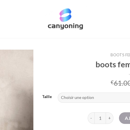
BOOTS FE
boots fe
61.0
€
Taille
quantité de boots f
A