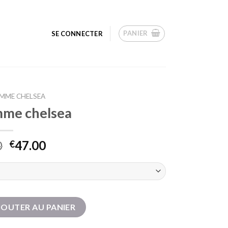
PANIER
SE CONNECTER
MME CHELSEA
mme chelsea
0
47.00
€
emme chelsea
JOUTER AU PANIER