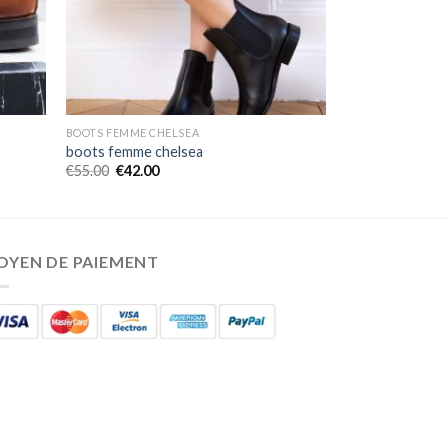
BOOTS FEMME CHELSEA
boots femme chelsea
€
55.00
€
42.00
OYEN DE PAIEMENT