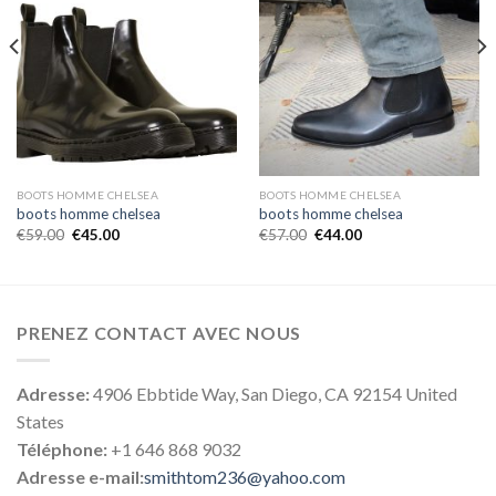
BOOTS HOMME CHELSEA
BOOTS HOMME CHELSEA
boots homme chelsea
boots homme chelsea
€
59.00
€
45.00
€
57.00
€
44.00
PRENEZ CONTACT AVEC NOUS
Adresse:
4906 Ebbtide Way, San Diego, CA 92154 United
States
Téléphone:
+1 646 868 9032
Adresse e-mail:
smithtom236@yahoo.com