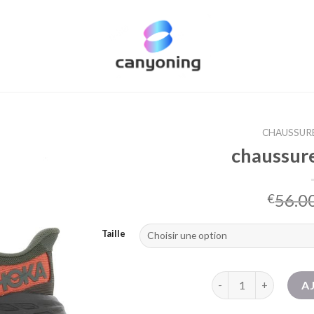
CHAUSSURE
chaussure
56.0
€
Taille
quantité de chaussure
A