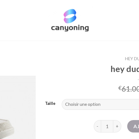
HEY D
hey du
61.0
€
Taille
quantité de hey dud
A