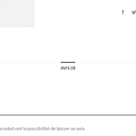
AVIS (0)
roduit ont la possibilité de laisser un avis.