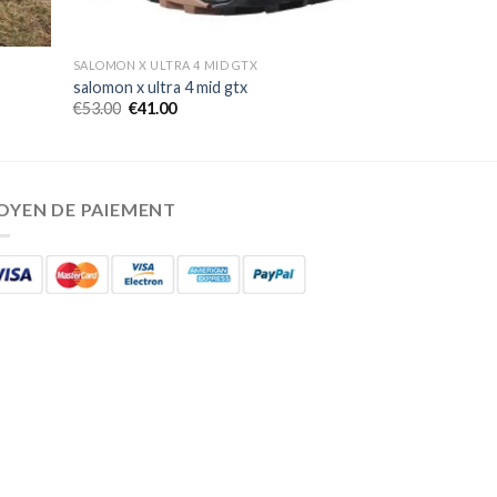
SALOMON X ULTRA 4 MID GTX
salomon x ultra 4 mid gtx
€
53.00
€
41.00
OYEN DE PAIEMENT