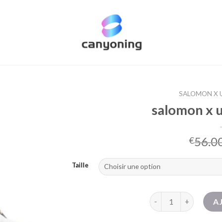
SALOMON X U
salomon x u
56.0
€
Taille
quantité de salomon x
A