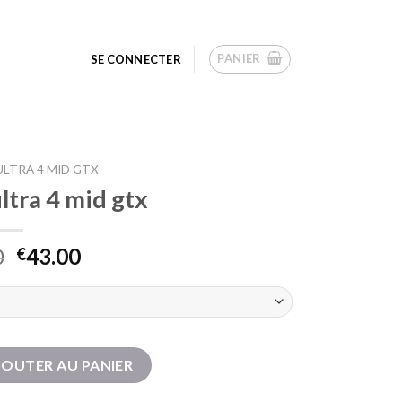
PANIER
SE CONNECTER
LTRA 4 MID GTX
ltra 4 mid gtx
0
43.00
€
 ultra 4 mid gtx
JOUTER AU PANIER