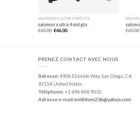
TX
SALOMON X ULTRA 4 MID GTX
SALOMO
salomon x ultra 4 mid gtx
salomon
€
60.00
€
46.00
€
60.00
PRENEZ CONTACT AVEC NOUS
Adresse:
4906 Ebbtide Way, San Diego, CA
92154 United States
Téléphone:
+1 646 868 9032
Adresse e-mail:
smithtom236@yahoo.com